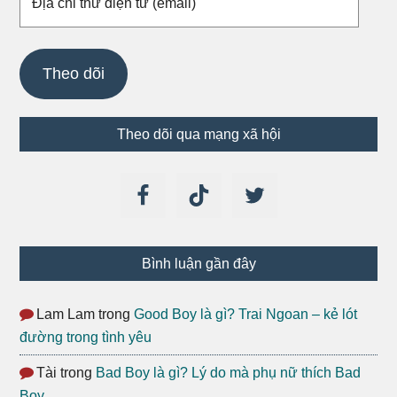
chỉ
thư
điện
Theo dõi
tử
(email)
Theo dõi qua mạng xã hội
Bình luận gần đây
Lam Lam
trong
Good Boy là gì? Trai Ngoan – kẻ lót
đường trong tình yêu
Tài
trong
Bad Boy là gì? Lý do mà phụ nữ thích Bad
Boy