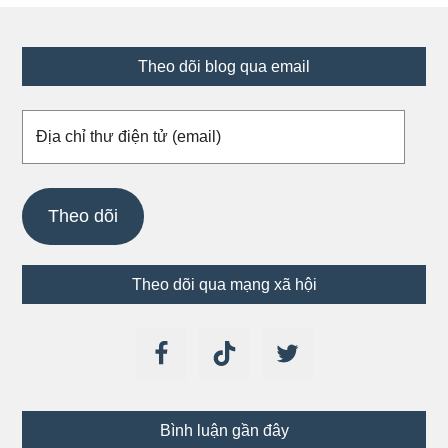
Footer
Theo dõi blog qua email
Địa
chỉ
thư
điện
Theo dõi
tử
(email)
Theo dõi qua mạng xã hội
Bình luận gần đây