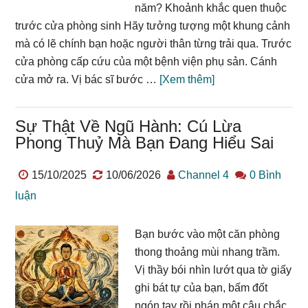
năm? Khoảnh khắc quen thuộc
trước cửa phòng sinh Hãy tưởng tượng một khung cảnh
mà có lẽ chính bạn hoặc người thân từng trải qua. Trước
cửa phòng cấp cứu của một bệnh viện phụ sản. Cánh
about
cửa mở ra. Vị bác sĩ bước …
[Xem thêm]
Giờ
sinh
Sự Thật Về Ngũ Hành: Cú Lừa
quyết
Phong Thuỷ Mà Bạn Đang Hiểu Sai
định
số
15/10/2025
10/06/2026
Channel 4
0 Bình
phận?
luận
Giải
mã
Bạn bước vào một căn phòng
12
thong thoảng mùi nhang trầm.
canh
Vị thầy bói nhìn lướt qua tờ giấy
giờ
ghi bát tự của bạn, bấm đốt
dưới
ngón tay rồi phán một câu chắc