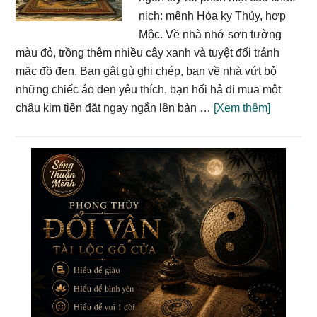
góc
nịch: mệnh Hỏa kỵ Thủy, hợp
nhìn
Mộc. Về nhà nhớ sơn tường
tử
màu đỏ, trồng thêm nhiều cây xanh và tuyệt đối tránh
vi
mặc đồ đen. Bạn gật gù ghi chép, bạn về nhà vứt bỏ
và
những chiếc áo đen yêu thích, bạn hối hả đi mua một
khoa
about
chậu kim tiền đặt ngay ngắn lên bàn …
[Xem thêm]
học
Sự
Thật
Primary
Về
Sidebar
Ngũ
Hành:
Cú
Lừa
Phong
Thuỷ
Mà
Bạn