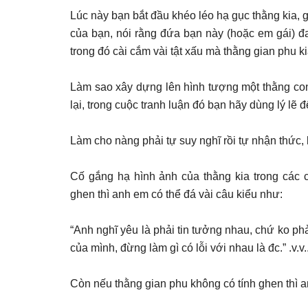
Lúc này bạn bắt đầu khéo léo hạ gục thằng kia, 
của bạn, nói rằng đứa bạn này (hoặc em gái) đa
trong đó cài cắm vài tật xấu mà thằng gian phu k
Làm sao xây dựng lên hình tượng một thằng con 
lại, trong cuộc tranh luận đó bạn hãy dùng lý lẽ đ
Làm cho nàng phải tự suy nghĩ rồi tự nhận thức, 
Cố gắng hạ hình ảnh của thằng kia trong các 
ghen thì anh em có thể đá vài câu kiểu như:
“Anh nghĩ yêu là phải tin tưởng nhau, chứ ko ph
của mình, đừng làm gì có lỗi với nhau là đc.” .v.v.
Còn nếu thằng gian phu không có tính ghen thì a