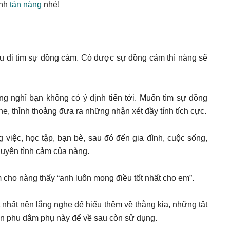
ịnh
tán nàng
nhé!
ầu đi tìm sự đồng cảm. Có được sự đồng cảm thì nàng sẽ
ng nghĩ bạn không có ý định tiến tới. Muốn tìm sự đồng
he, thỉnh thoảng đưa ra những nhận xét đầy tính tích cực.
việc, học tập, bạn bè, sau đó đến gia đình, cuộc sống,
chuyện tình cảm của nàng.
àm cho nàng thấy “anh luôn mong điều tốt nhất cho em”.
t nhất nên lắng nghe để hiểu thêm về thằng kia, những tật
gian phu dâm phụ này để về sau còn sử dụng.