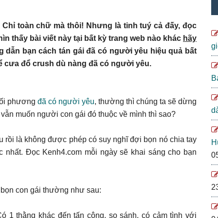
 Chỉ toàn chữ mà thôi! Nhưng là tinh tuý cả đấy, đọc
n thấy bài viết này tại bất kỳ trang web nào khác
hãy
g
g dẫn bạn cách tán gái đã có người yêu hiệu quả bất
ể cưa đổ crush dù nàng đã có người yêu.
B
 đối phương
đã có người yêu
, thường thì chúng ta sẽ dừng
d
n vẫn muốn người con gái đó thuộc về mình thì sao?
 rồi là không được phép có suy nghĩ đợi bọn nó chia tay
H
ắc nhất. Đọc Kenh4.com mỗi ngày sẽ khai sáng cho bạn
0
2
 bọn con gái thường như sau:
ó 1 thằng khác đến tấn công, so sánh, có cảm tình với