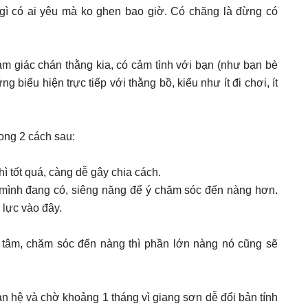
m gì có ai yêu mà ko ghen bao giờ. Có chăng là đừng có
ảm giác chán thằng kia, có cảm tình với bạn (như bạn bè
g biểu hiện trực tiếp với thằng bồ, kiểu như ít đi chơi, ít
rong 2 cách sau:
ì tốt quá, càng dễ gây chia cách.
 mình đang có, siêng năng để ý chăm sóc đến nàng hơn.
í lực vào đây.
n tâm, chăm sóc đến nàng thì phần lớn nàng nó cũng sẽ
an hệ và chờ khoảng 1 tháng vì giang sơn dễ đổi bản tính