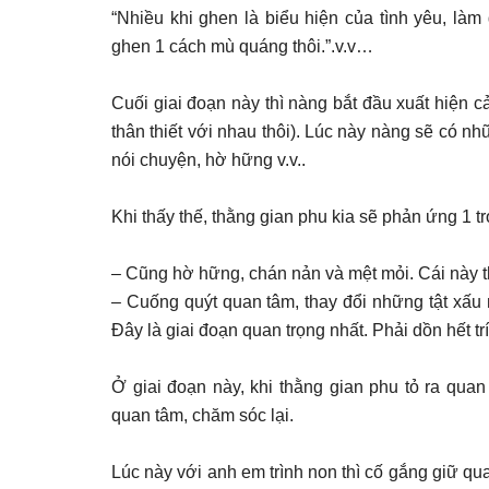
“Nhiều khi ghen là biểu hiện của tình yêu, là
ghen 1 cách mù quáng thôi.”.v.v…
Cuối giai đoạn này thì nàng bắt đầu xuất hiện c
thân thiết với nhau thôi). Lúc này nàng sẽ có nhữn
nói chuyện, hờ hững v.v..
Khi thấy thế, thằng gian phu kia sẽ phản ứng 1 t
– Cũng hờ hững, chán nản và mệt mỏi. Cái này th
– Cuống quýt quan tâm, thay đổi những tật xấu
Đây là giai đoạn quan trọng nhất. Phải dồn hết tr
Ở giai đoạn này, khi thằng gian phu tỏ ra qua
quan tâm, chăm sóc lại.
Lúc này với anh em trình non thì cố gắng giữ qu