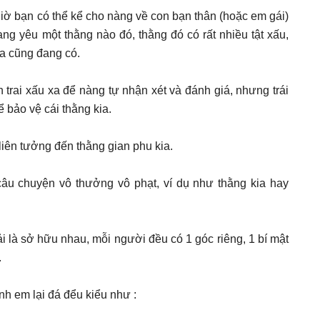
giờ bạn có thể kể cho nàng về con bạn thân (hoặc em gái)
ng yêu một thằng nào đó, thằng đó có rất nhiều tật xấu,
ia cũng đang có.
trai xấu xa để nàng tự nhận xét và đánh giá, nhưng trái
ể bảo vệ cái thằng kia.
liên tưởng đến thằng gian phu kia.
câu chuyện vô thưởng vô phạt, ví dụ như thằng kia hay
ải là sở hữu nhau, mỗi người đều có 1 góc riêng, 1 bí mật
.
nh em lại đá đểu kiểu như :