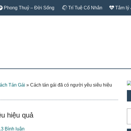
Phong Thuỷ – Đời Sống
Trí Tuệ Cổ Nhân
Tâm lý 
P
ách Tán Gái
»
Cách tán gái đã có người yêu siêu hiệu
S
T
êu hiệu quả
ki
13 Bình luận