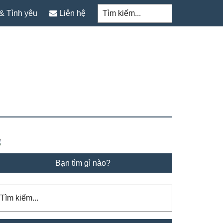
Tìm
kiếm...
& Tình yêu
Liên hệ
rimary
idebar
Bạn tìm gì nào?
ìm
ếm...