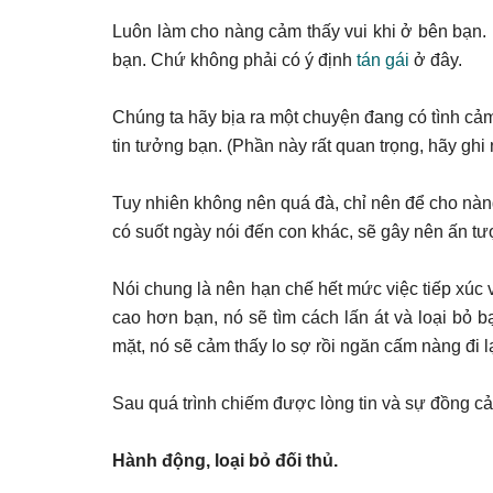
Luôn làm cho nàng cảm thấy vui khi ở bên bạn. 
bạn. Chứ không phải có ý định
tán gái
ở đây.
Chúng ta hãy bịa ra một chuyện đang có tình cả
tin tưởng bạn. (Phần này rất quan trọng, hãy ghi 
Tuy nhiên không nên quá đà, chỉ nên để cho nàn
có suốt ngày nói đến con khác, sẽ gây nên ấn t
Nói chung là nên hạn chế hết mức việc tiếp xúc v
cao hơn bạn, nó sẽ tìm cách lấn át và loại bỏ b
mặt, nó sẽ cảm thấy lo sợ rồi ngăn cấm nàng đi l
Sau quá trình chiếm được lòng tin và sự đồng c
Hành động, loại bỏ đối thủ.