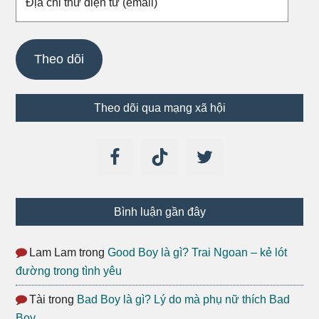
chỉ
thư
điện
Theo dõi
tử
(email)
Theo dõi qua mạng xã hội
Bình luận gần đây
Lam Lam
trong
Good Boy là gì? Trai Ngoan – kẻ lót
đường trong tình yêu
Tài
trong
Bad Boy là gì? Lý do mà phụ nữ thích Bad
Boy