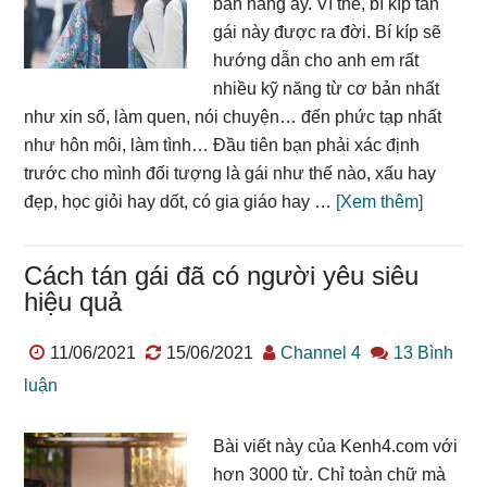
bản năng ấy. Vì thế, bí kíp tán
quen
gái này được ra đời. Bí kíp sẽ
hướng dẫn cho anh em rất
nhiều kỹ năng từ cơ bản nhất
như xin số, làm quen, nói chuyện… đến phức tạp nhất
như hôn môi, làm tình… Đầu tiên bạn phải xác định
trước cho mình đối tượng là gái như thế nào, xấu hay
about
đẹp, học giỏi hay dốt, có gia giáo hay …
[Xem thêm]
Bí
kíp
Cách tán gái đã có người yêu siêu
tán
hiệu quả
gái
(Kỳ
11/06/2021
15/06/2021
Channel 4
13 Bình
1):
luận
Cách
cua
Bài viết này của Kenh4.com với
gái
hơn 3000 từ. Chỉ toàn chữ mà
cơ