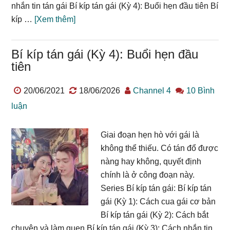
nhắn tin tán gái Bí kíp tán gái (Kỳ 4): Buổi hẹn đầu tiên Bí
about
kíp …
[Xem thêm]
Bí
kíp
Bí kíp tán gái (Kỳ 4): Buổi hẹn đầu
tán
tiên
gái
(Kỳ
20/06/2021
18/06/2026
Channel 4
10 Bình
5):
luận
Gây
ấn
Giai đoạn hẹn hò với gái là
tượng
không thể thiếu. Có tán đổ được
với
nàng hay không, quyết định
gái
chính là ở công đoạn này.
Series Bí kíp tán gái: Bí kíp tán
gái (Kỳ 1): Cách cua gái cơ bản
Bí kíp tán gái (Kỳ 2): Cách bắt
chuyện và làm quen Bí kíp tán gái (Kỳ 3): Cách nhắn tin