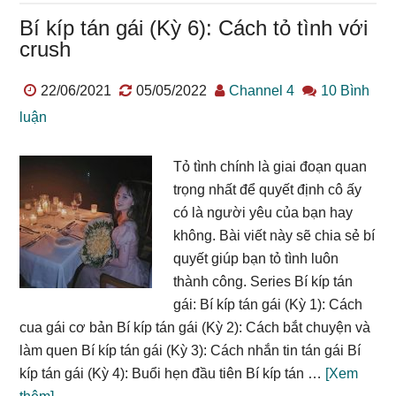
kíp
Bí kíp tán gái (Kỳ 6): Cách tỏ tình với
tán
crush
gái
(Kỳ
22/06/2021
05/05/2022
Channel 4
10 Bình
7):
luận
Gìn
giữ
Tỏ tình chính là giai đoạn quan
và
trọng nhất để quyết định cô ấy
phát
có là người yêu của bạn hay
triển
không. Bài viết này sẽ chia sẻ bí
tình
quyết giúp bạn tỏ tình luôn
yêu
thành công. Series Bí kíp tán
gái: Bí kíp tán gái (Kỳ 1): Cách
cua gái cơ bản Bí kíp tán gái (Kỳ 2): Cách bắt chuyện và
làm quen Bí kíp tán gái (Kỳ 3): Cách nhắn tin tán gái Bí
kíp tán gái (Kỳ 4): Buổi hẹn đầu tiên Bí kíp tán …
[Xem
about