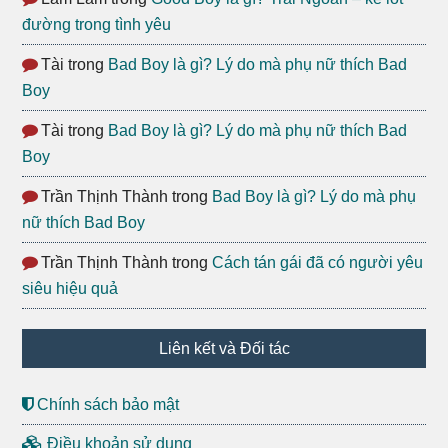
đường trong tình yêu
Tài
trong
Bad Boy là gì? Lý do mà phụ nữ thích Bad
Boy
Tài
trong
Bad Boy là gì? Lý do mà phụ nữ thích Bad
Boy
Trần Thịnh Thành
trong
Bad Boy là gì? Lý do mà phụ
nữ thích Bad Boy
Trần Thịnh Thành
trong
Cách tán gái đã có người yêu
siêu hiệu quả
Liên kết và Đối tác
Chính sách bảo mật
Điều khoản sử dụng