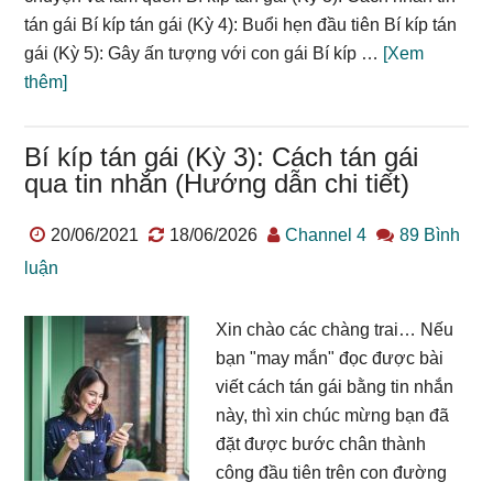
tán gái Bí kíp tán gái (Kỳ 4): Buổi hẹn đầu tiên Bí kíp tán
gái (Kỳ 5): Gây ấn tượng với con gái Bí kíp …
[Xem
about
thêm]
Bí
kíp
Bí kíp tán gái (Kỳ 3): Cách tán gái
tán
qua tin nhắn (Hướng dẫn chi tiết)
gái
(Kỳ
20/06/2021
18/06/2026
Channel 4
89 Bình
4):
luận
Buổi
hẹn
Xin chào các chàng trai… Nếu
đầu
bạn "may mắn" đọc được bài
tiên
viết cách tán gái bằng tin nhắn
này, thì xin chúc mừng bạn đã
đặt được bước chân thành
công đầu tiên trên con đường