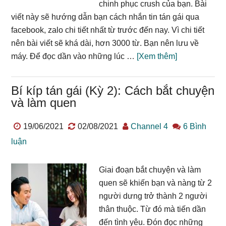
chinh phục crush của bạn. Bài
viết này sẽ hướng dẫn bạn cách nhắn tin tán gái qua
facebook, zalo chi tiết nhất từ trước đến nay. Vì chi tiết
nên bài viết sẽ khá dài, hơn 3000 từ. Bạn nên lưu về
about
máy. Để đọc dần vào những lúc …
[Xem thêm]
Bí
kíp
Bí kíp tán gái (Kỳ 2): Cách bắt chuyện
tán
và làm quen
gái
(Kỳ
19/06/2021
02/08/2021
Channel 4
6 Bình
3):
luận
Cách
tán
Giai đoạn bắt chuyện và làm
gái
quen sẽ khiến bạn và nàng từ 2
qua
người dưng trở thành 2 người
tin
thân thuộc. Từ đó mà tiến dần
nhắn
đến tình yêu. Đón đọc những