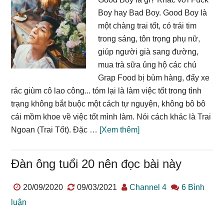
hiệu
Boy hay Bad Boy. Good Boy là
quả
một chàng trai tốt, có trái tim
trong sáng, tôn trọng phụ nữ,
giúp người già sang đường,
mua trà sữa ủng hộ các chú
Grap Food bị bùm hàng, đẩy xe
rác giùm cô lao công... tóm lại là làm việc tốt trong tình
trạng không bắt buộc một cách tự nguyện, không bô bô
cái mồm khoe về việc tốt mình làm. Nói cách khác là Trai
about
Ngoan (Trai Tốt). Đặc …
[Xem thêm]
Good
Boy
Đàn ông tuổi 20 nên đọc bài này
là
gì?
20/09/2020
09/03/2021
Channel 4
6 Bình
Trai
luận
Ngoan
–